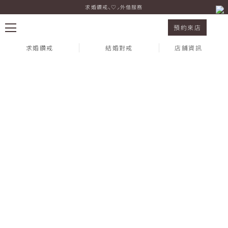
求婚鑽戒⸜♡⸝外借服務
法院公證結婚要帶什麼？與登記差在哪？流程、費
預約來店
求婚鑽戒
結婚對戒
店鋪資訊
熱門搜尋：