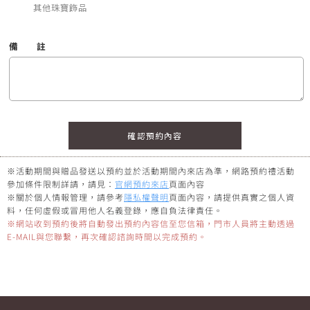
其他珠寶飾品
備
註
※活動期間與贈品發送以預約並於活動期間內來店為準，網路預約禮活動
參加條件限制詳請，請見：
官網預約來店
頁面內容
※關於個人情報管理，請參考
隱私權聲明
頁面內容，請提供真實之個人資
料，任何虛假或冒用他人名義登錄，應自負法律責任。
※網站收到預約後將自動發出預約內容信至您信箱，門市人員將主動透過
E-MAIL與您聯繫，再次確認諮詢時間以完成預約。