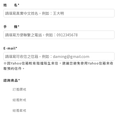
姓
名*
手
機*
E-mail*
※因Yahoo信箱較易阻擋陌生來信，建議您避免使用Yahoo信箱來收
取預約信件。
諮詢商品*
訂婚鑽戒
結婚對戒
結婚套戒