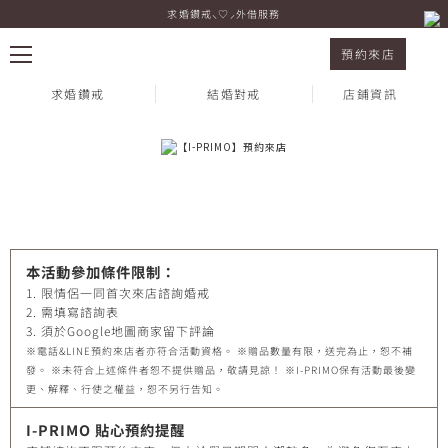
求婚鑽戒⸜♡⸝外借服務
預約來店
預約來店
求婚鑽戒
結婚對戒
店鋪資訊
熱門搜尋：
本活動參加條件限制：
1. 限情侶一同首次來店諮詢婚戒
2. 需填寫諮詢表
3. 須於Google地圖商家留下評論
※電話&LINE預約來店者亦符合活動資格。 ※贈品數量有限，送完為止，恕不補
發。 ※未符合上述條件者恕不提供贈品，敬請見諒！ ※I-PRIMO保有活動最後變
更、解釋、行使之權益，恕不另行告知。
I-PRIMO 貼心預約提醒