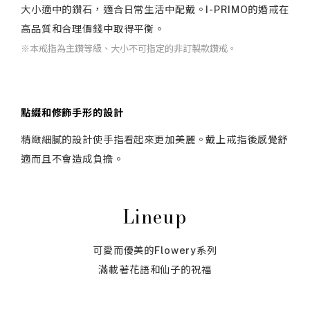
大小適中的鑽石，適合日常生活中配戴。
I-PRIMO
的婚戒在
高品質和合理價錢中取得平衡。
※本戒指為主鑽等級、大小不可指定的非訂製款鑽戒。
點綴和修飾手形的設計
精緻細膩的設計使手指看起來更加美麗。戴上戒指後感覺舒
適而且不會造成負擔。
Lineup
可愛而優美的Flowery系列
滿載著花語和仙子的祝福