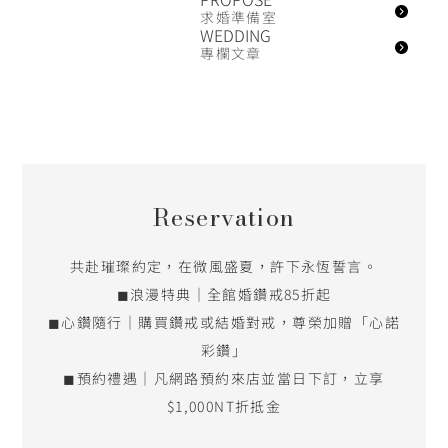
求婚準備室
WEDDING
專欄文章
Reservation
共赴璀璨約定，在微風盛夏，許下永恆誓言。
◼浪漫特典｜全館婚鑽戒85折起
◼心鑽隨行｜購買鑽戒或結婚對戒，尊榮加贈「心諾
彩鑽」
◼預約禮遇｜凡網路預約來店並當日下訂，立享
$1,000NT折抵金