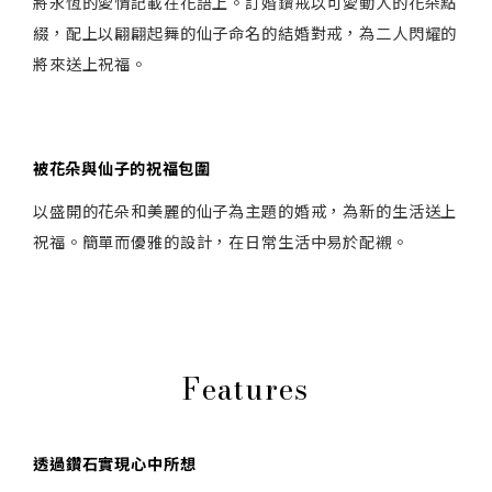
將永恆的愛情記載在花語上。訂婚鑽戒以可愛動人的花朵點
綴，配上以翩翩起舞的仙子命名的結婚對戒，為二人閃耀的
將來送上祝福。
被花朵與仙子的祝福包圍
以盛開的花朵和美麗的仙子為主題的婚戒，為新的生活送上
祝福。簡單而優雅的設計，在日常生活中易於配襯。
Features
透過鑽石實現心中所想