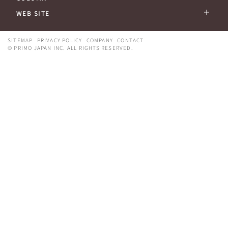
WEB SITE
SITEMAP
PRIVACY POLICY
COMPANY
CONTACT
© PRIMO JAPAN INC. ALL RIGHTS RESERVED.