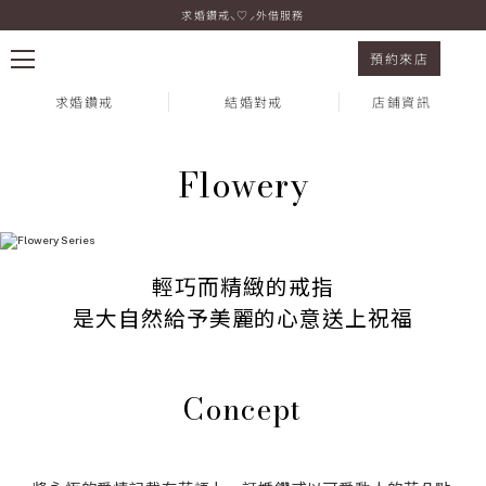
求婚鑽戒⸜♡⸝外借服務
Flowery Series
預約來店
求婚鑽戒
結婚對戒
店鋪資訊
Flowery
熱門搜尋：
輕巧而精緻的戒指
是大自然給予美麗的心意送上祝福
Concept