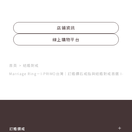
店鋪資訊
線上購物平台
首頁
結婚對戒
Marriage Ring－I-PRIMO台灣｜訂婚鑽石戒指與結婚對戒首選 I
訂婚鑽戒