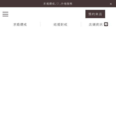
求婚鑽戒⸜♡⸝外借服務
Marriage Ring
預約來店
求婚鑽戒
結婚對戒
店鋪資訊
熱門搜尋：