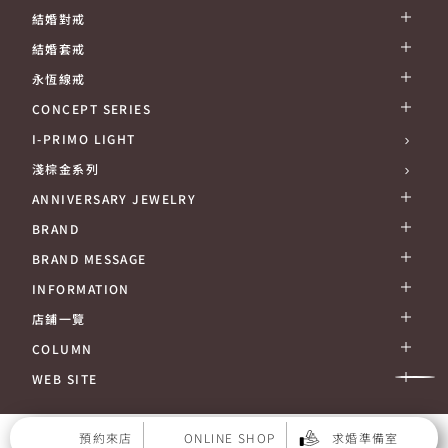
結婚對戒
結婚套戒
永恆線戒
CONCEPT SERIES
I-PRIMO LIGHT
淺棕金系列
ANNIVERSARY JEWELRY
BRAND
BRAND MESSAGE
INFORMATION
店鋪一覽
COLUMN
WEB SITE
SITEMAP
PRIVACY POLICY
COMPANY
CONTACT
預約來店
ONLINE SHOP
求婚準備室
© PRIMO JAPAN INC. ALL RIGHTS RESERVED.