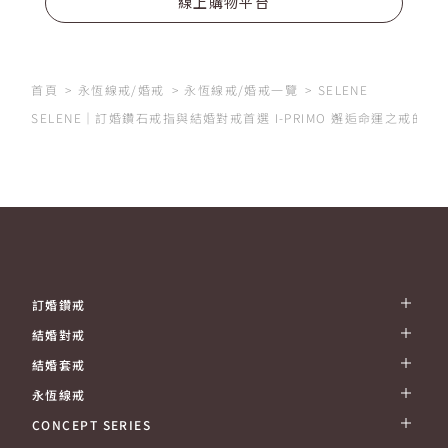
線上購物平台
首頁
永恆線戒/婚戒
永恆線戒/婚戒一覽
SELENE
SELENE｜訂婚鑽石戒指與結婚對戒首選 I-PRIMO 邂逅命運之戒的
訂婚鑽戒
結婚對戒
結婚套戒
永恆線戒
CONCEPT SERIES