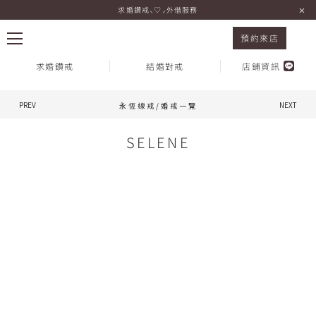
求婚鑽戒⸜♡⸝外借服務
永恆線戒/婚戒 SELENE 玫瑰金
預約來店
求婚鑽戒
結婚對戒
店鋪資訊
PREV
NEXT
永恆線戒/婚戒一覽
熱門搜尋：
SELENE