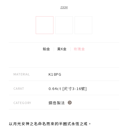
ZOOM
鉑金
黃K金
玫瑰金
K18PG
MATERIAL
0.64ct [尺寸3-16號]
CARAT
鑄造製法
CATEGORY
以月光女神之名命名而來的半圈式永恆之戒。