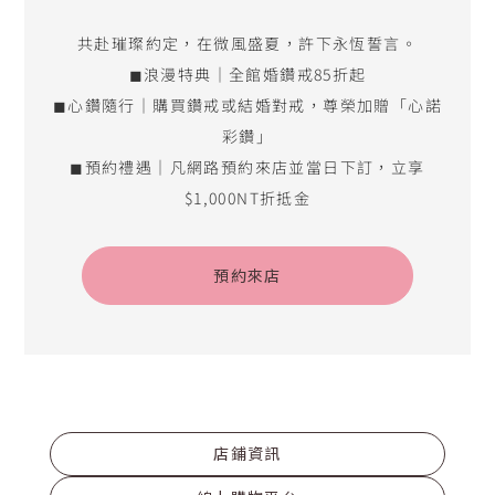
共赴璀璨約定，在微風盛夏，許下永恆誓言。
◼浪漫特典｜全館婚鑽戒85折起
◼心鑽隨行｜購買鑽戒或結婚對戒，尊榮加贈「心諾
彩鑽」
◼預約禮遇｜凡網路預約來店並當日下訂，立享
$1,000NT折抵金
預約來店
店鋪資訊