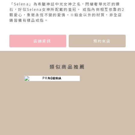
「Selena」為希臘神話中光女神之名，閃耀奢華光芒的鑽
石，好似Selena女神所配戴的皇冠。 戒指內側相互依靠的2
顆愛心，象徵永恆不變的愛情。※鉑金以外的材質，非全店
鋪皆備有樣品戒指。
店鋪資訊
預約來店
類似商品推薦
PHAENNA