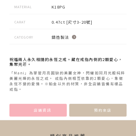
K18PG
MATERIAL
0.47ct [尺寸3-20號]
CARAT
鑄造製法
CATEGORY
祝福兩人永久相隨的永恆之戒。藏在戒指內側的2顆愛心，
集聚光芒。
「Mani」為掌管月亮圓缺的美麗女神，閃耀如同月光般純粹
美麗光輝的永恆之戒。 戒指內側相互依靠的2顆愛心，象徵
永恆不變的愛情。※鉑金以外的材質，非全店鋪皆備有樣品
戒指。
店鋪資訊
預約來店