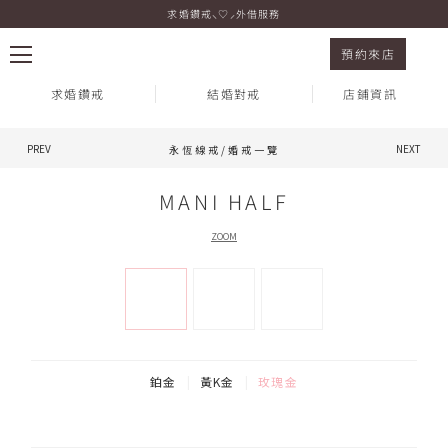
求婚鑽戒⸜♡⸝外借服務
永恆線戒/婚戒 MANI HALF 玫瑰金
預約來店
求婚鑽戒
結婚對戒
店鋪資訊
PREV
NEXT
永恆線戒/婚戒一覽
熱門搜尋：
MANI HALF
ZOOM
鉑金
黃K金
玫瑰金