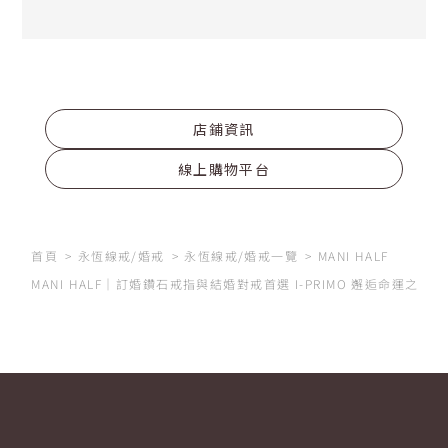
店鋪資訊
線上購物平台
首頁
永恆線戒/婚戒
永恆線戒/婚戒一覽
MANI HALF
MANI HALF｜訂婚鑽石戒指與結婚對戒首選 I-PRIMO 邂逅命運之