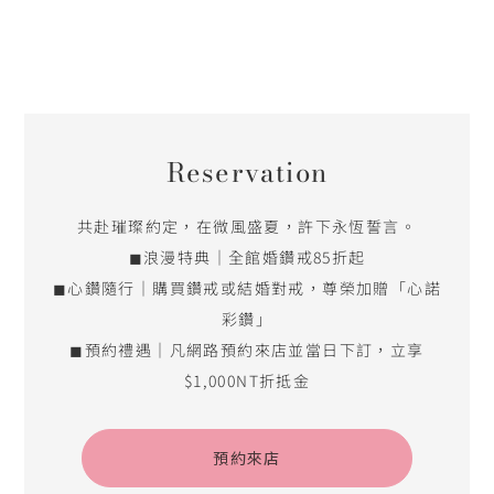
Reservation
共赴璀璨約定，在微風盛夏，許下永恆誓言。
◼浪漫特典｜全館婚鑽戒85折起
◼心鑽隨行｜購買鑽戒或結婚對戒，尊榮加贈「心諾
彩鑽」
◼預約禮遇｜凡網路預約來店並當日下訂，立享
$1,000NT折抵金
預約來店