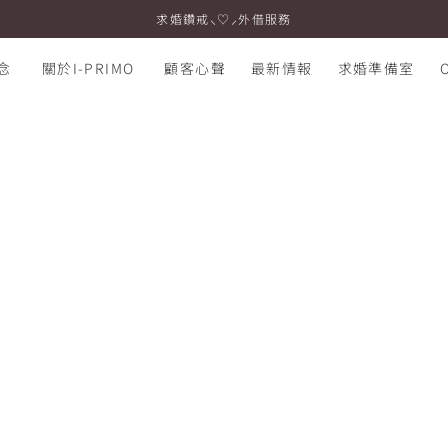
求婚鑽戒⸜♡⸝外借服務
念
關於I-PRIMO
顧客心聲
最新情報
求婚準備室