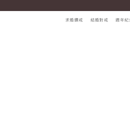
求婚鑽戒 POLLUX NOBLE 黃K金
I-PRIMO：結婚鑽石戒指專賣店
求婚鑽戒
結婚對戒
週年紀
熱門搜尋：