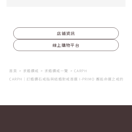
店鋪資訊
線上購物平台
首頁
求婚鑽戒
求婚鑽戒一覽
CARPH
CARPH｜訂婚鑽石戒指與結婚對戒首選 I-PRIMO 邂逅命運之戒的