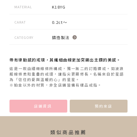
K18YG
MATERIAL
0.2ct～
CARAT
鑄造製法
CATEGORY
帶有律動感的戒環，其纖細曲線更加突顯出主鑽的美感。
這是一款由細緻線條所構成，獨一無二的訂婚鑽戒。如波浪
般線條柔和重疊的戒環，讓指尖更顯修長。名稱來自於星語
為「信任的愛與溫暖的心」的星星。
※鉑金以外的材質，非全店鋪皆備有樣品戒指。
店鋪資訊
預約來店
類似商品推薦