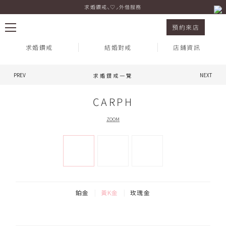
求婚鑽戒⸜♡⸝外借服務
求婚鑽戒 CARPH 黃K金
預約來店
求婚鑽戒
結婚對戒
店鋪資訊
PREV
NEXT
求婚鑽戒一覽
熱門搜尋：
CARPH
ZOOM
鉑金
黃K金
玫瑰金