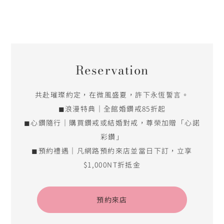
Reservation
共赴璀璨約定，在微風盛夏，許下永恆誓言。
◼浪漫特典｜全館婚鑽戒85折起
◼心鑽隨行｜購買鑽戒或結婚對戒，尊榮加贈「心諾
彩鑽」
◼預約禮遇｜凡網路預約來店並當日下訂，立享
$1,000NT折抵金
預約來店