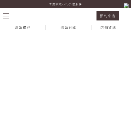
求婚鑽戒⸜♡⸝外借服務
I-PRIMO 台北忠孝店 HUI ∞ WEN
預約來店
求婚鑽戒
結婚對戒
店鋪資訊
熱門搜尋：