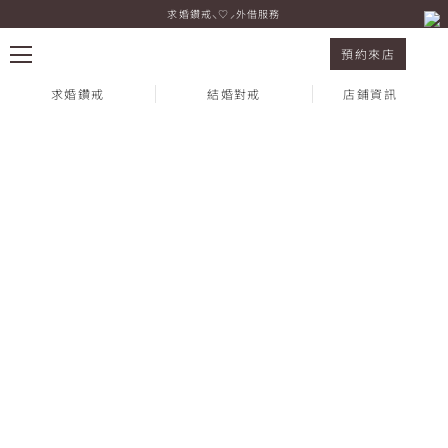
求婚鑽戒⸜♡⸝外借服務
結婚套戒 POLARIS & DIONE 鉑金
預約來店
求婚鑽戒
結婚對戒
店鋪資訊
熱門搜尋：