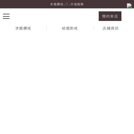
求婚鑽戒⸜♡⸝外借服務
結婚套戒 CARINA & FREY 黃K金
預約來店
求婚鑽戒
結婚對戒
店鋪資訊
熱門搜尋：