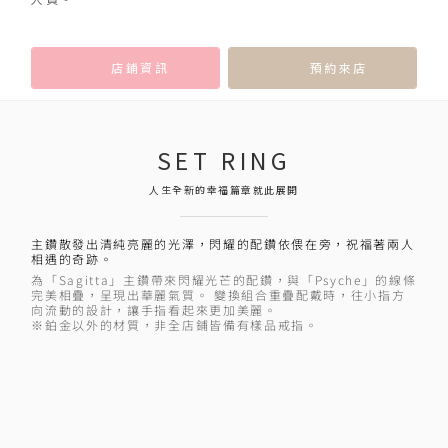
店鋪資訊
預約來店
SET RING
人生全新的幸福篇章就此展開
主鑽散發出清純亮麗的光澤，閃耀的配鑽依偎在旁，祝福著兩人
相遇的奇跡。
為「Sagitta」主鑽帶來閃耀光芒的配鑽，與「Psyche」的線條
完美相疊，呈現出華麗氣質。 變換組合重疊配戴時，往小指方
向流動的設計，讓手指看起來更加美麗。
※鉑金以外的材質，非全店鋪皆備有樣品戒指。