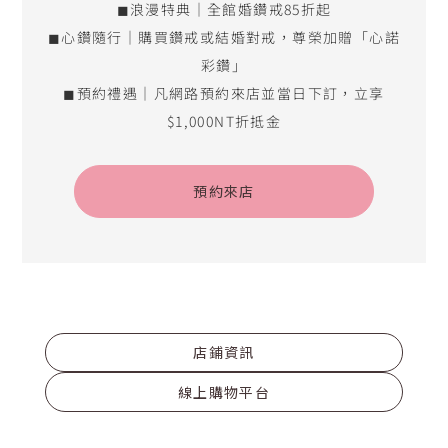
◼浪漫特典｜全館婚鑽戒85折起
◼心鑽隨行｜購買鑽戒或結婚對戒，尊榮加贈「心諾
彩鑽」
◼預約禮遇｜凡網路預約來店並當日下訂，立享
$1,000NT折抵金
預約來店
店鋪資訊
線上購物平台