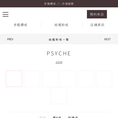
求婚鑽戒⸜♡⸝外借服務
結婚對戒 PSYCHE 鉑金
預約來店
求婚鑽戒
結婚對戒
店鋪資訊
PREV
NEXT
結婚對戒一覽
熱門搜尋：
PSYCHE
ZOOM
鉑金
黃K金
玫瑰金