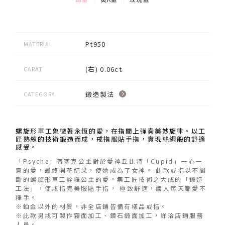
Pt950
MATERIAL
(右) 0.06ct
CARAT
鍛造製法
CATEGORY
螺旋形車工象徵著永恆的愛，在指間上彈奏美妙旋律。以工
匠熟練的技術鍛造而成，戒指服貼手指，實現絲綢般的舒適
感受。
「Psyche」普塞克公主對於愛神丘比特「Cupid」一心一
意的愛，最終開花結果，使她成為了女神。 此款戒指以不間
斷的螺旋形車工詮釋公主的愛。集工匠技術之大成的「鍛造
工法」，使戒指完美服貼手指， 極致舒適，讓人每天都愛不
釋手。
※鉑金以外的材質，非全店鋪皆備有樣品戒指。
※此款男戒可製作霧面加工、鑽石緞面加工，詳洽店鋪服務
人員。