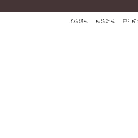
結婚對戒 CHARIS 鉑金
I-PRIMO：結婚鑽石戒指專賣店
求婚鑽戒
結婚對戒
週年紀
熱門搜尋：