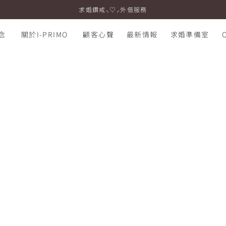
求婚鑽戒⸜♡⸝外借服務
念
關於I-PRIMO
顧客心聲
最新情報
求婚準備室