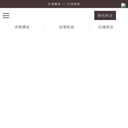
求婚鑽戒⸜♡⸝外借服務
結婚對戒 LUCINA 鉑金
預約來店
求婚鑽戒
結婚對戒
店鋪資訊
熱門搜尋：