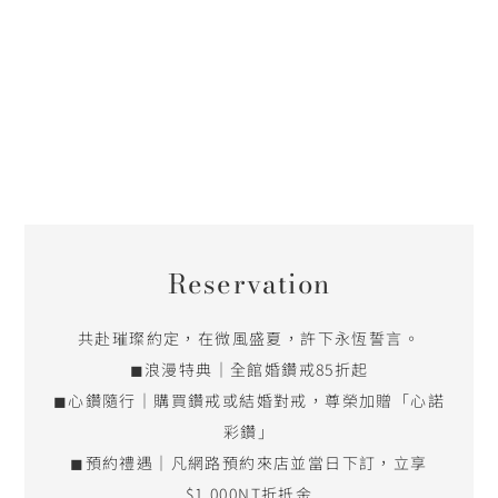
Reservation
共赴璀璨約定，在微風盛夏，許下永恆誓言。
◼浪漫特典｜全館婚鑽戒85折起
◼心鑽隨行｜購買鑽戒或結婚對戒，尊榮加贈「心諾
彩鑽」
◼預約禮遇｜凡網路預約來店並當日下訂，立享
$1,000NT折抵金