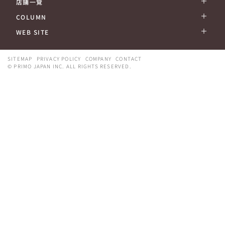
店鋪一覽
COLUMN
WEB SITE
SITEMAP
PRIVACY POLICY
COMPANY
CONTACT
© PRIMO JAPAN INC. ALL RIGHTS RESERVED.