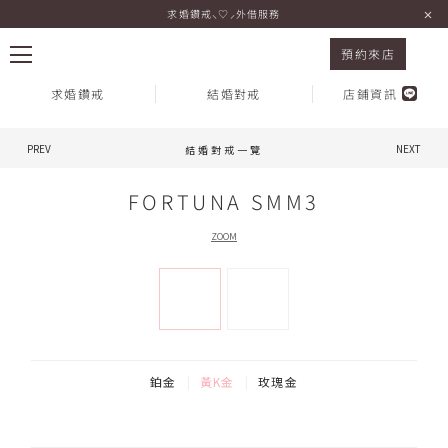
求婚鑽戒⸜♡⸝外借服務
結婚對戒 FORTUNA SMM3 黃K金
預約來店
求婚鑽戒
結婚對戒
店鋪資訊
PREV
NEXT
結婚對戒一覽
熱門搜尋：
FORTUNA SMM3
ZOOM
鉑金
黃K金
玫瑰金