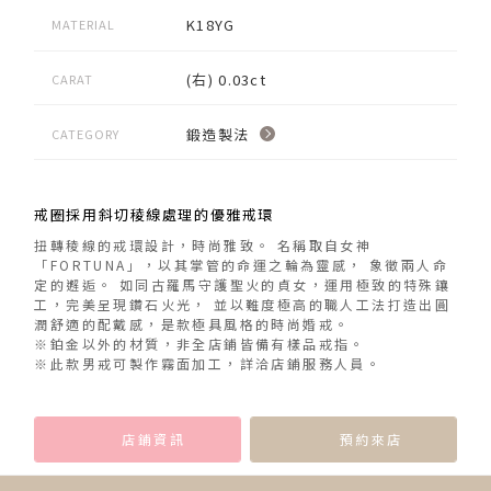
K18YG
MATERIAL
(右) 0.03ct
CARAT
鍛造製法
CATEGORY
戒圈採用斜切稜線處理的優雅戒環
扭轉稜線的戒環設計，時尚雅致。 名稱取自女神
「FORTUNA」，以其掌管的命運之輪為靈感， 象徵兩人命
定的邂逅。 如同古羅馬守護聖火的貞女，運用極致的特殊鑲
工，完美呈現鑽石火光， 並以難度極高的職人工法打造出圓
潤舒適的配戴感，是款極具風格的時尚婚戒。
※鉑金以外的材質，非全店鋪皆備有樣品戒指。
※此款男戒可製作霧面加工，詳洽店鋪服務人員。
店鋪資訊
預約來店