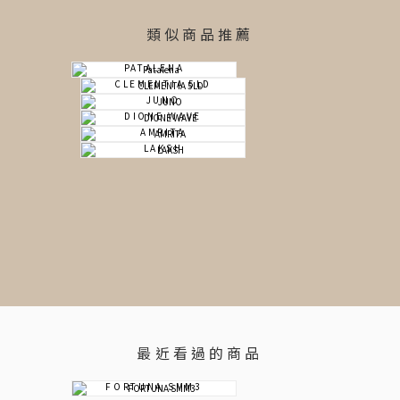
類似商品推薦
PATALENA
CLEMENTIA 5LD
JUNO
DIONE WAVE
AMRITA
LAKSH
最近看過的商品
FORTUNA SMM3