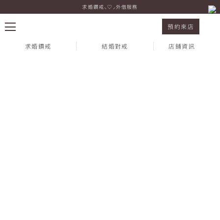
求婚鑽戒⸜♡⸝外借服務
紀念鑽飾 rigel 黃K金
預約來店
求婚鑽戒
結婚對戒
店鋪資訊
熱門搜尋：