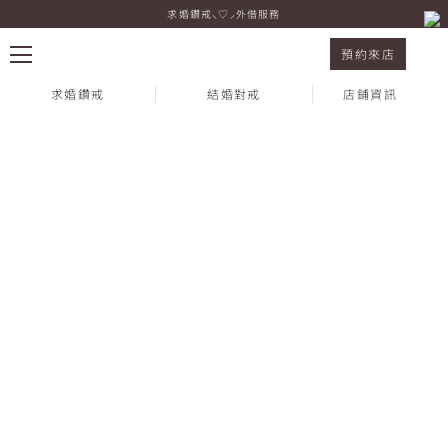
求婚鑽戒⸜♡⸝外借服務
紀念鑽飾 Dizet 黃K金
預約來店
求婚鑽戒
結婚對戒
店鋪資訊
熱門搜尋：