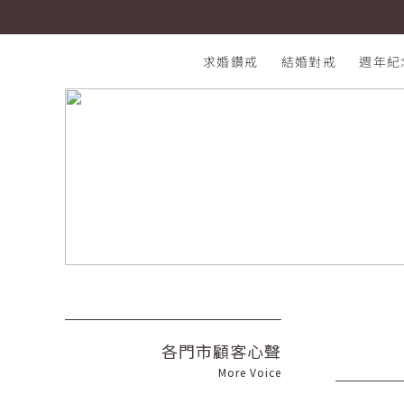
I-PRIMO 新光三越台南新天地西門店 Vic & Jenny
I-PRIMO：結婚鑽石戒指專賣店
求婚鑽戒
結婚對戒
週年紀
Voice 顧客心聲
熱門搜尋：
各門市顧客心聲
More Voice