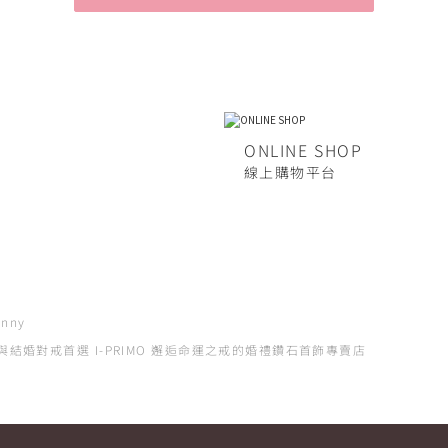
ONLINE SHOP
線上購物平台
nny
石戒指與結婚對戒首選 I-PRIMO 邂逅命運之戒的婚禮鑽石首飾專賣店