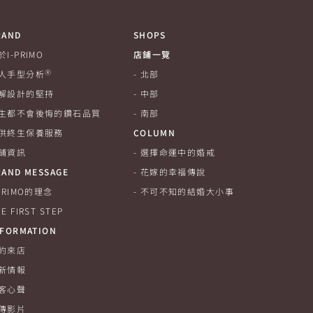
RAND
SHOPS
於I-PRIMO
店鋪一覽
Ⓡ
人手型分析
北部
解設計的堅持
中部
生都不會後悔的鑽石品質
南部
供終生保養服務
COLUMN
鋪資訊
選擇命運中的婚戒
RAND MESSAGE
花嫁的幸福傳說
-PRIMO的理念
不可不知的結婚大小事
E FIRST STEP
NFORMATION
約來店
新情報
客心聲
傳影片