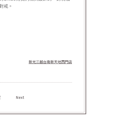
想對戒。
新光三越台南新天地西門店
覽
Next