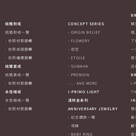
B
結婚對戒
CONCEPT SERIES
關
結婚對戒一覽
ORIGIN BELIEF
個
依照材質選擇
FLOWERY
了
依照戒環選擇
初空
一
依照鑲鑽選擇
ETOILE
提
結婚套戒
SUWAHA
店
結婚套戒一覽
PREMION
B
依照材質選擇
... AND MORE
I
永恆線戒
I-PRIMO LIGHT
TH
永恆線戒一覽
淺棕金系列
I
依照材質選擇
ANNIVERSARY JEWELRY
預
紀念鑽飾一覽
最
項鍊
顧
BABY RING
宣