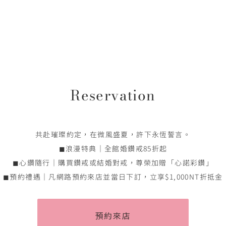
Reservation
共赴璀璨約定，在微風盛夏，許下永恆誓言。
◼浪漫特典｜全館婚鑽戒85折起
◼心鑽隨行｜購買鑽戒或結婚對戒，尊榮加贈「心諾彩鑽」
◼預約禮遇｜凡網路預約來店並當日下訂，立享$1,000NT折抵金
預約來店