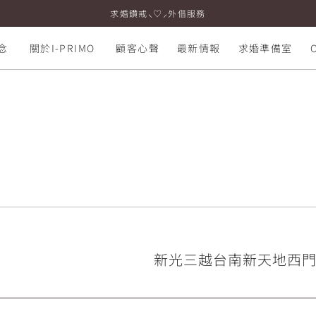
求婚鑽戒⸜♡⸝外借服務
念
關於I-PRIMO
顧客心聲
最新情報
求婚準備室
新光三越台南新天地西