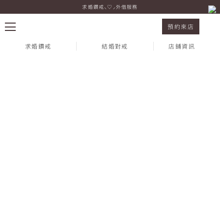
求婚鑽戒⸜♡⸝外借服務
I-PRIMO 新光三越台中中港店 Jack & Eva
預約來店
求婚鑽戒
結婚對戒
店鋪資訊
熱門搜尋：