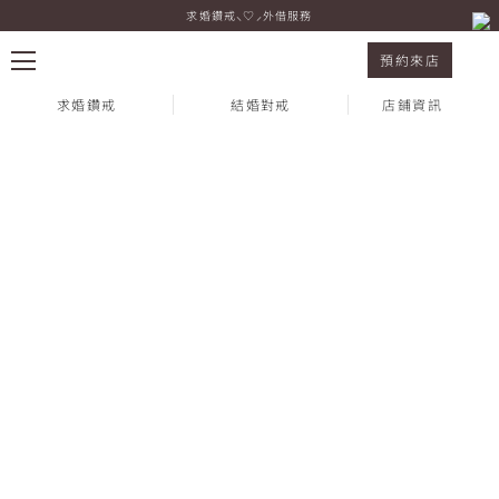
求婚鑽戒⸜♡⸝外借服務
I-PRIMO 新光三越台中中港店 橘小星&橘小夜
預約來店
求婚鑽戒
結婚對戒
店鋪資訊
熱門搜尋：