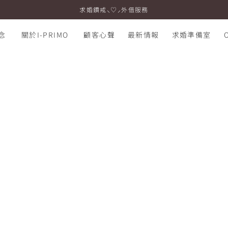
求婚鑽戒⸜♡⸝外借服務
念
關於I-PRIMO
顧客心聲
最新情報
求婚準備室