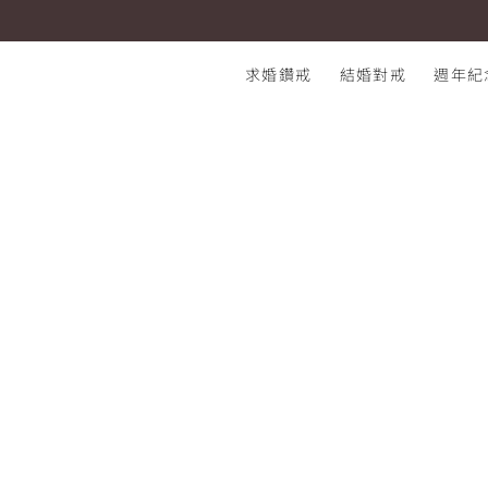
I-PRIMO 高雄漢神本館店 Sherlock & Helen
I-PRIMO：結婚鑽石戒指專賣店
求婚鑽戒
結婚對戒
週年紀
熱門搜尋：