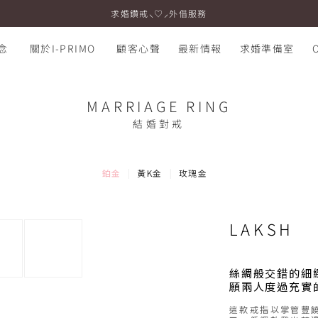
求婚鑽戒⸜♡⸝外借服務
念
關於I-PRIMO
顧客心聲
最新情報
求婚準備室
MARRIAGE RING
結婚對戒
鉑金
黃K金
玫瑰金
LAKSH
絲綢般交錯的細
願兩人度過充實
這款戒指以掌管豐