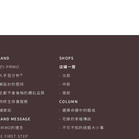
RAND
SHOPS
於I-PRIMO
店鋪一覽
Ⓡ
人手型分析
北部
解設計的堅持
中部
生都不會後悔的鑽石品質
南部
供終生保養服務
COLUMN
鋪資訊
選擇命運中的婚戒
RAND MESSAGE
花嫁的幸福傳說
-PRIMO的理念
不可不知的結婚大小事
E FIRST STEP