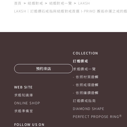
首頁
結婚對戒
結婚對戒一覽
LAKSH
LAKSH｜訂婚鑽石戒指與結婚對戒首選 I-PRIMO 邂逅命運之戒
COLLECTION
訂婚鑽戒
預約來店
求婚鑽戒一覽
依照材質選擇
依照戒環選擇
WEB SITE
依照鑲鑽選擇
求婚知識庫
訂婚鑽戒指南
ONLINE SHOP
DIAMOND SHAPE
求婚準備室
Ⓡ
PERFECT PROPOSE RING
FOLLOW US ON