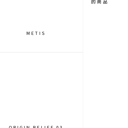
的商品
METIS
ORIGIN BELIEF 03