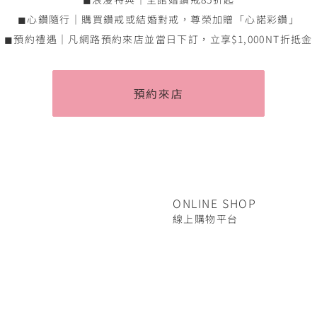
◼心鑽隨行｜購買鑽戒或結婚對戒，尊榮加贈「心諾彩鑽」
◼預約禮遇｜凡網路預約來店並當日下訂，立享$1,000NT折抵金
預約來店
ONLINE SHOP
線上購物平台