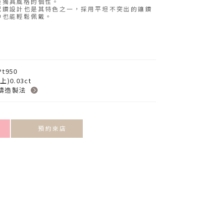
邊獨具風格的個性。
配鑽設計也是其特色之一，採用平坦不突出的鑲鑽
中也能輕鬆佩戴。
Pt950
(上)0.03ct
鑄造製法
預約來店
VIEW MORE