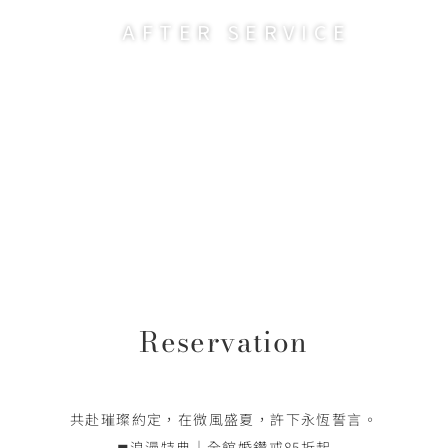
AFTER SERVICE
Reservation
共赴璀璨約定，在微風盛夏，許下永恆誓言。
◼浪漫特典｜全館婚鑽戒85折起