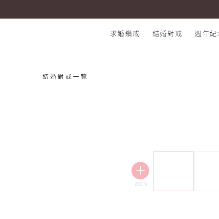
結婚對戒 LAKSH 鉑金
I-PRIMO：結婚鑽石戒指專賣店
求婚鑽戒
結婚對戒
週年紀
結婚對戒一覽
熱門搜尋：
ZOOM