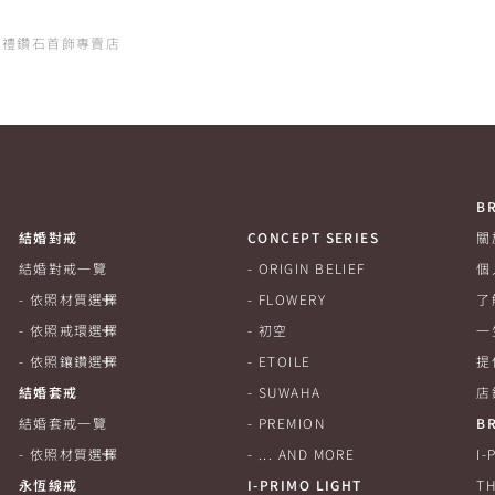
的婚禮鑽石首飾專賣店
B
結婚對戒
CONCEPT SERIES
關
結婚對戒一覽
ORIGIN BELIEF
個
依照材質選擇
FLOWERY
了
依照戒環選擇
初空
一
依照鑲鑽選擇
ETOILE
提
結婚套戒
SUWAHA
店
結婚套戒一覽
PREMION
B
依照材質選擇
... AND MORE
I
永恆線戒
I-PRIMO LIGHT
TH