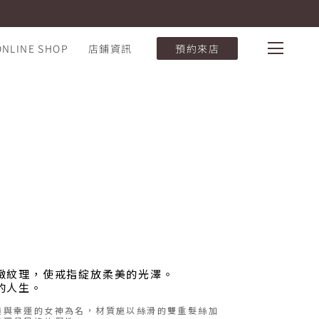
ONLINE SHOP
店鋪資訊
預約來店
緻紋理，使戒指綻放柔美的光澤。
的人生。
饒與幸運的女神為名，材質施以絲滑的雙重髮絲加