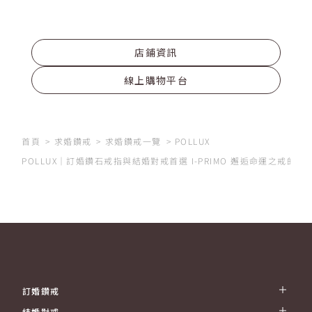
首頁
求婚鑽戒
求婚鑽戒一覽
POLLUX
POLLUX｜訂婚鑽石戒指與結婚對戒首選 I-PRIMO 邂逅命運之戒的
訂婚鑽戒
結婚對戒
結婚套戒
永恆線戒
CONCEPT SERIES
I-PRIMO LIGHT
淺棕金系列