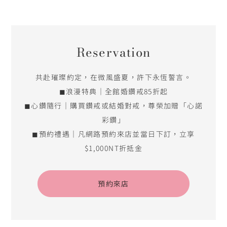
◼浪漫特典｜全館婚鑽戒85折起
◼心鑽隨行｜購買鑽戒或結婚對戒，尊榮加贈「心諾
彩鑽」
◼預約禮遇｜凡網路預約來店並當日下訂，立享
$1,000NT折抵金
預約來店
店鋪資訊
線上購物平台