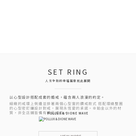
SET RING
人生全新的幸福篇章就此展開
以心型設計搭配成套的婚戒，蘊含兩人浪漫的約定。
細緻的戒環上側邊並排著兩個心型窗的鑽戒款式 搭配環繞整圈
的心型密釘鑲設計對戒，展現永恆愛的承諾。※鉑金以外的材
質，非全店鋪皆備有樣品戒指。
POLLUX & DIONE WAVE