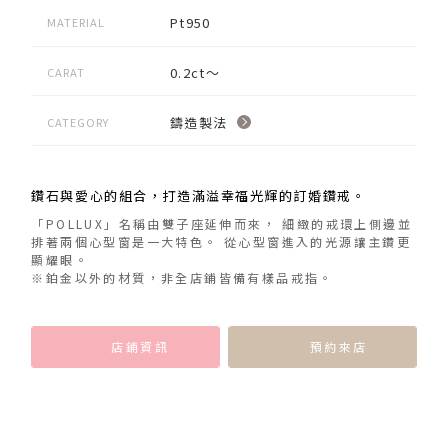
Pt950
MATERIAL
0.2ct～
CARAT
鑄造製法
CATEGORY
鑽石與愛心的組合，打造滿溢幸福光輝的訂婚鑽戒。
「POLLUX」名稱由雙子座延伸而來， 細緻的戒環上側邊並
排著兩個心型窗是一大特色。 從心型窗進入的光源讓主鑽更
顯耀眼。
※鉑金以外的材質，非全店鋪皆備有樣品戒指。
店鋪資訊
預約來店