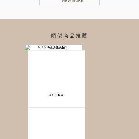
VIEW MORE
類似商品推薦
KOKOROBOSHI
AGENA
HERCULES