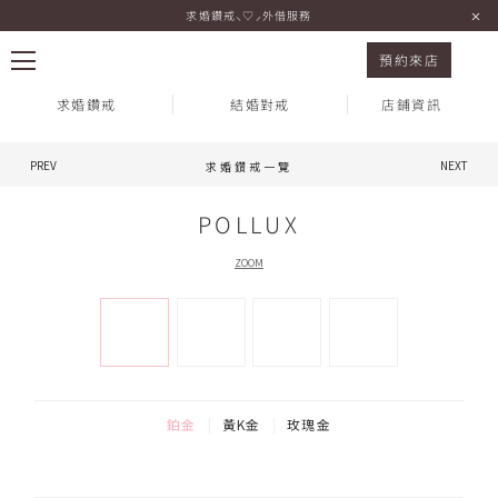
求婚鑽戒⸜♡⸝外借服務
求婚鑽戒 POLLUX 鉑金
預約來店
求婚鑽戒
結婚對戒
店鋪資訊
PREV
NEXT
求婚鑽戒一覽
熱門搜尋：
POLLUX
ZOOM
鉑金
黃K金
玫瑰金