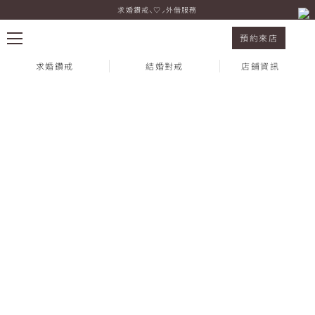
求婚鑽戒⸜♡⸝外借服務
紀念鑽飾 Alcyone 白K金
預約來店
求婚鑽戒
結婚對戒
店鋪資訊
熱門搜尋：