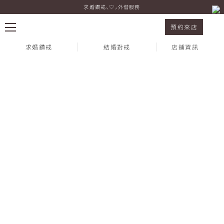
求婚鑽戒⸜♡⸝外借服務
I-PRIMO 新光三越台南新天地西門店 霖 & 箖
預約來店
求婚鑽戒
結婚對戒
店鋪資訊
熱門搜尋：