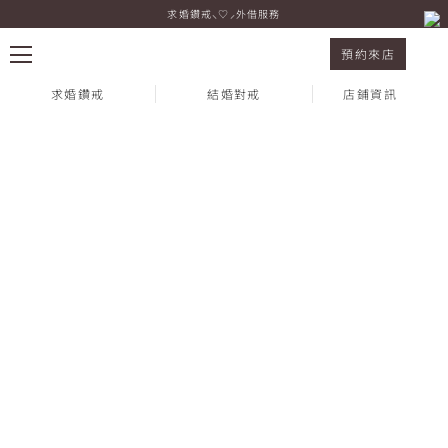
求婚鑽戒⸜♡⸝外借服務
I-PRIMO 新光三越台南新天地西門店 Ler & 萱
預約來店
求婚鑽戒
結婚對戒
店鋪資訊
熱門搜尋：