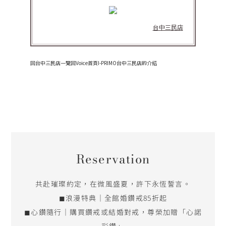
台中三民店
回台中三民店一覽
回Voice首頁
I-PRIMO台中三民店的介紹
Reservation
共赴璀璨約定，在微風盛夏，許下永恆誓言。
◼浪漫特典｜全館婚鑽戒85折起
◼心鑽隨行｜購買鑽戒或結婚對戒，尊榮加贈「心諾
彩鑽」