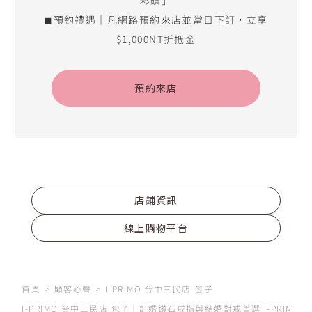
◼預約禮遇｜凡網路預約來店並當日下訂，立享
$1,000NT折抵金
預約來店
店鋪資訊
線上購物平台
首頁
顧客心聲
I-PRIMO 台中三民店 包子
I-PRIMO 台中三民店 包子｜訂婚鑽石戒指與結婚對戒首選 I-PRIM