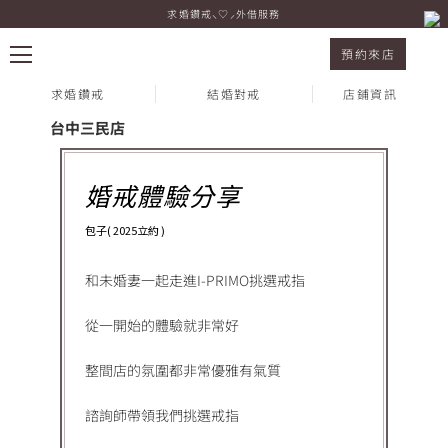
求婚鑽戒⸜♡⸝外借服務
I-PRIMO 台中三民店 包子
預約來店
求婚鑽戒
結婚對戒
店鋪資訊
Voice 顧客心聲
台中三民店
熱門搜尋：
婚戒體驗分享
包子( 2025立約 )
和未婚妻一起走進I-PRIMO挑選戒指
從一開始的體驗就非常好
整間店的氛圍都非常優雅有氣質
諮詢師帶領我們挑選戒指