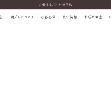
求婚鑽戒⸜♡⸝外借服務
念
關於I-PRIMO
顧客心聲
最新情報
求婚準備室