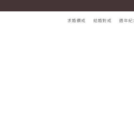
I-PRIMO 台中三民店 Wei & Ting
I-PRIMO：結婚鑽石戒指專賣店
求婚鑽戒
結婚對戒
週年紀
熱門搜尋：