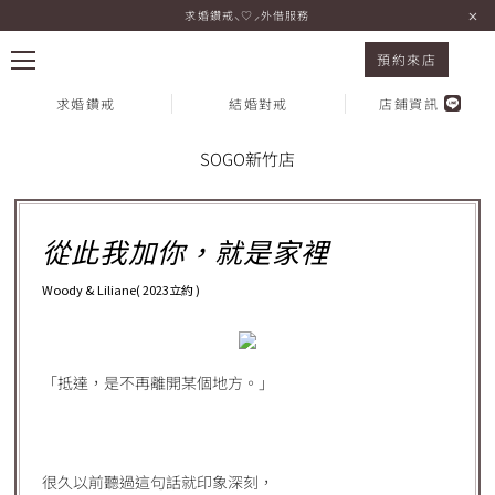
求婚鑽戒⸜♡⸝外借服務
I-PRIMO SOGO新竹店 Woody & Liliane
預約來店
求婚鑽戒
結婚對戒
店鋪資訊
Voice 顧客心聲
SOGO新竹店
熱門搜尋：
從此我加你，就是家裡
Woody & Liliane( 2023立約 )
「抵達，是不再離開某個地方。」
很久以前聽過這句話就印象深刻，