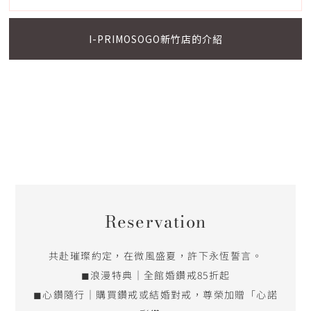
I-PRIMOSOGO新竹店的介紹
Reservation
共赴璀璨約定，在微風盛夏，許下永恆誓言。
◼浪漫特典｜全館婚鑽戒85折起
◼心鑽隨行｜購買鑽戒或結婚對戒，尊榮加贈「心諾