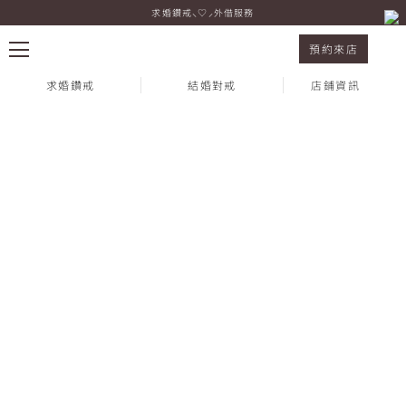
求婚鑽戒⸜♡⸝外借服務
I-PRIMO 新光三越信義新天地A8館店的顧客心聲
預約來店
求婚鑽戒
結婚對戒
店鋪資訊
熱門搜尋：