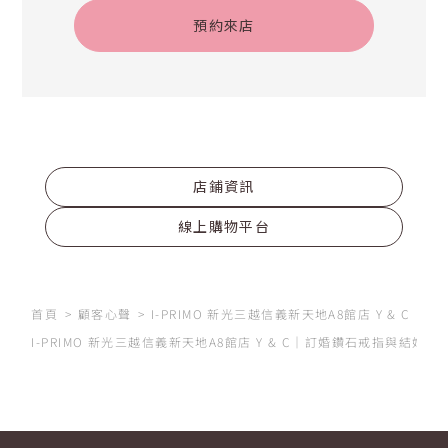
預約來店
店鋪資訊
線上購物平台
首頁
顧客心聲
I-PRIMO 新光三越信義新天地A8館店 Y & C
I-PRIMO 新光三越信義新天地A8館店 Y & C｜訂婚鑽石戒指與結婚