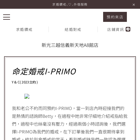
求婚鑽戒⸜♡⸝外借服務
I-PRIMO 新光三越信義新天地A8館店 Y & C
預約來店
求婚鑽戒
結婚對戒
店鋪資訊
Voice 顧客心聲
新光三越信義新天地A8館店
熱門搜尋：
命定婚戒I-PRIMO
Y & C( 2023立約 )
我和老公不約而同預約I-PRIMO，當一到店內時迎接我們的
是熱情的諮詢師Betty，在過程中她非常仔細地介紹戒指給我
們，過程中也絲毫沒有壓力，經過兩個小時諮詢後，我們選
擇I-PRIMO為我們的婚戒，在下訂單後我們一直很期待拿到
婚戒，終於到拿婚戒的當天，看到婚戒時我們一致認為選擇