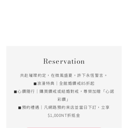
Reservation
共赴璀璨約定，在微風盛夏，許下永恆誓言。
◼浪漫特典｜全館婚鑽戒85折起
◼心鑽隨行｜購買鑽戒或結婚對戒，尊榮加贈「心諾
彩鑽」
◼預約禮遇｜凡網路預約來店並當日下訂，立享
$1,000NT折抵金