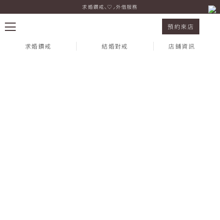
求婚鑽戒⸜♡⸝外借服務
I-PRIMO 台北中山店 Carol & Andy
預約來店
求婚鑽戒
結婚對戒
店鋪資訊
熱門搜尋：