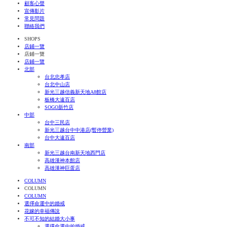
顧客心聲
宣傳影片
常見問題
聯絡我們
SHOPS
店鋪一覽
店鋪一覽
店鋪一覽
北部
台北忠孝店
台北中山店
新光三越信義新天地A8館店
板橋大遠百店
SOGO新竹店
中部
台中三民店
新光三越台中中港店(暫停營業)
台中大遠百店
南部
新光三越台南新天地西門店
高雄漢神本館店
高雄漢神巨蛋店
COLUMN
COLUMN
COLUMN
選擇命運中的婚戒
花嫁的幸福傳說
不可不知的結婚大小事
選擇命運中的婚戒