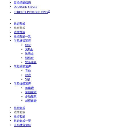
訂婚鑽戒指南
DIAMOND SHAPE
Ⓡ
PERFECT PROPOSE RING
結婚對戒
結婚對戒
結婚對戒
結婚對戒一覽
依照材質選擇
鉑金
黃K金
玫瑰金
淺棕金
雙色組合
依照戒環選擇
直線
波浪
V字
依照鑲鑽選擇
無鑲鑽
單顆鑲鑽
多顆鑲鑽
戒環鑲鑽
結婚套戒
結婚套戒
結婚套戒
結婚套戒一覽
依照材質選擇