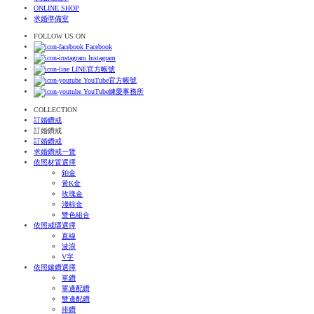
ONLINE SHOP
求婚準備室
FOLLOW US ON
Facebook
Instagram
LINE官方帳號
YouTube官方帳號
YouTube練愛事務所
COLLECTION
訂婚鑽戒
訂婚鑽戒
訂婚鑽戒
求婚鑽戒一覽
依照材質選擇
鉑金
黃K金
玫瑰金
淺棕金
雙色組合
依照戒環選擇
直線
波浪
V字
依照鑲鑽選擇
單鑽
單邊配鑽
雙邊配鑽
排鑽