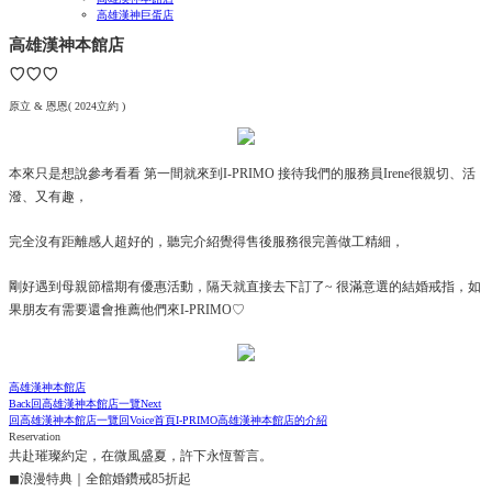
高雄漢神巨蛋店
高雄漢神本館店
♡♡♡
原立 & 恩恩( 2024立約 )
本來只是想說參考看看 第一間就來到I-PRIMO 接待我們的服務員Irene很親切、活
潑、又有趣，
完全沒有距離感人超好的，聽完介紹覺得售後服務很完善做工精細，
剛好遇到母親節檔期有優惠活動，隔天就直接去下訂了~ 很滿意選的結婚戒指，如
果朋友有需要還會推薦他們來I-PRIMO♡
高雄漢神本館店
Back
回高雄漢神本館店一覽
Next
回高雄漢神本館店一覽
回Voice首頁
I-PRIMO高雄漢神本館店的介紹
Reservation
共赴璀璨約定，在微風盛夏，許下永恆誓言。
◼浪漫特典｜全館婚鑽戒85折起