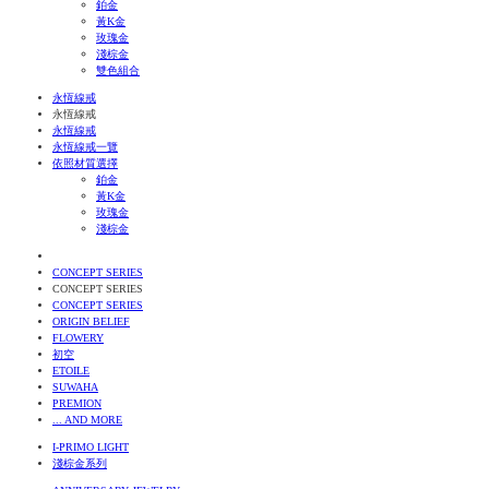
鉑金
黃K金
玫瑰金
淺棕金
雙色組合
永恆線戒
永恆線戒
永恆線戒
永恆線戒一覽
依照材質選擇
鉑金
黃K金
玫瑰金
淺棕金
CONCEPT SERIES
CONCEPT SERIES
CONCEPT SERIES
ORIGIN BELIEF
FLOWERY
初空
ETOILE
SUWAHA
PREMION
... AND MORE
I-PRIMO LIGHT
淺棕金系列