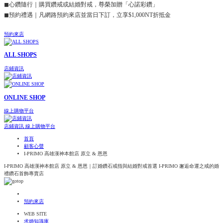
◼心鑽隨行｜購買鑽戒或結婚對戒，尊榮加贈「心諾彩鑽」
◼預約禮遇｜凡網路預約來店並當日下訂，立享$1,000NT折抵金
預約來店
ALL SHOPS
店鋪資訊
ONLINE SHOP
線上購物平台
店鋪資訊
線上購物平台
首頁
顧客心聲
I-PRIMO 高雄漢神本館店 原立 & 恩恩
I-PRIMO 高雄漢神本館店 原立 & 恩恩｜訂婚鑽石戒指與結婚對戒首選 I-PRIMO 邂逅命運之戒的婚
禮鑽石首飾專賣店
預約來店
WEB SITE
求婚知識庫