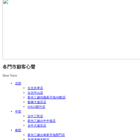
各門市顧客心聲
More Voice
北部
台北忠孝店
台北中山店
新光三越信義新天地A8館店
板橋大遠百店
SOGO新竹店
中部
台中三民店
新光三越台中中港店
台中大遠百店
南部
新光三越台南新天地西門店
高雄漢神本館店