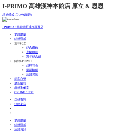
I-PRIMO 高雄漢神本館店 原立 & 恩恩
求婚鑽戒⸜♡⸝外借服務
I-PRIMO：結婚鑽石戒指專賣店
求婚鑽戒
結婚對戒
週年紀念
紀念鑽飾
永恆線戒
週年紀念戒
關於I-PRIMO
品牌特色
最新情報
店鋪資訊
顧客心聲
最新情報
求婚準備室
ONLINE SHOP
店鋪資訊
預約來店
求婚鑽戒
結婚對戒
店鋪資訊