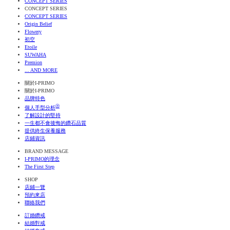
CONCEPT SERIES
CONCEPT SERIES
CONCEPT SERIES
Origin Belief
Flowery
初空
Etoile
SUWAHA
Premion
... AND MORE
關於I-PRIMO
關於I-PRIMO
品牌特色
Ⓡ
個人手型分析
了解設計的堅持
一生都不會後悔的鑽石品質
提供終生保養服務
店鋪資訊
BRAND MESSAGE
I-PRIMO的理念
The First Step
SHOP
店鋪一覽
預約來店
聯絡我們
訂婚鑽戒
結婚對戒