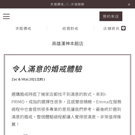
求婚鑽戒⸜♡⸝外借服務
I-PRIMO 高雄漢神本館店 Zac & Vita
預約來店
求婚鑽戒
結婚對戒
店鋪資訊
Voice 顧客心聲
高雄漢神本館店
熱門搜尋：
令人滿意的婚戒體驗
Zac & Vita( 2021立約 )
選購婚戒時逛了幾家店都找不到滿意的款式，來到I-
PRIMO，戒指的選擇性很多，且感覺很精緻，Emma在服務
過程中也會提供很多專業的意見讓我們參考，最後終於選到
滿意的婚戒，整個體驗過程都讓人覺得很滿意，非常值得推
薦！