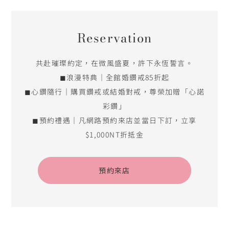
Reservation
共赴璀璨約定，在微風盛夏，許下永恆誓言。
◼浪漫特典｜全館婚鑽戒85折起
◼心鑽隨行｜購買鑽戒或結婚對戒，尊榮加贈「心諾
彩鑽」
◼預約禮遇｜凡網路預約來店並當日下訂，立享
$1,000NT折抵金
預約來店