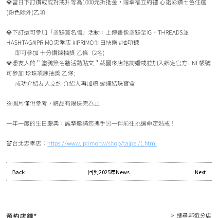
💎當日下訂鑽戒或對戒升等為1000元折抵金，贈幸福立約禮 心諾彩鑽七色任選
(粉色除外)乙顆
💎下訂還可參加「塗鴉簽名牆」活動，上傳畫像塗鴉至IG、THREADS並
HASHTAG#IPRIMO忠孝店 #IPRIMO生日快樂 #抽項鍊
即可參加 十分鑽鍊抽獎 乙條（2名)
💎憑友人的＂塗鴉簽名牆活動貼文＂截圖來店諮詢婚戒並加入綁定官方LINE帳號
可參加 珍珠項鍊抽獎 乙條;
成功介紹友人立約 介紹人再加贈 蝴蝶結珠寶盒
※圖片僅供參考，贈品有限送完為止
一年一度的生日慶典，誠摯邀請您攜手另一伴前往挑選命定婚戒！
💒台北忠孝店：
https://www.iprimo.tw/shop/taipei/1.html
Back
回到2025年News
Next
預約店鋪*
> 搜尋鄰近分店