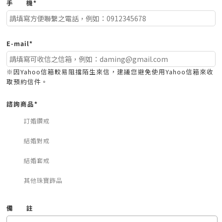
手
機*
E-mail*
※因Yahoo信箱較易阻擋陌生來信，建議您避免使用Yahoo信箱來收
取預約信件。
諮詢商品*
訂婚鑽戒
結婚對戒
結婚套戒
其他珠寶飾品
備
註