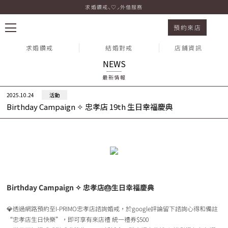
求婚鑽戒⸜♡⸝外借服務
Birthday Campaign ✧ 忠孝店 19th 生日幸福慶
預約來店
求婚鑽戒
結婚對戒
店鋪資訊
NEWS
最新情報
熱門搜尋：
2025.10.24
活動
Birthday Campaign ✧ 忠孝店 19th 生日幸福慶典
Birthday Campaign ✧ 忠孝店🎂生日幸福慶典
💎透過網路預約至I-PRIMO忠孝店諮詢婚戒，於google評論留下諮詢心得和備註
“忠孝店生日快樂”，即可享有來店禮 統一禮券$500