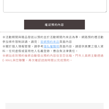
※活動期間與贈品發送以預約並於活動期間內來店為準，網路預約禮活動
參加條件限制詳請，請見：
官網預約來店
頁面內容
※關於個人情報管理，請參考
隱私權聲明
頁面內容，請提供真實之個人資
料，任何虛假或冒用他人名義登錄，應自負法律責任。
※網站收到預約後將自動發出預約內容信至您信箱，門市人員將主動透過
E-MAIL與您聯繫，再次確認諮詢時間以完成預約。