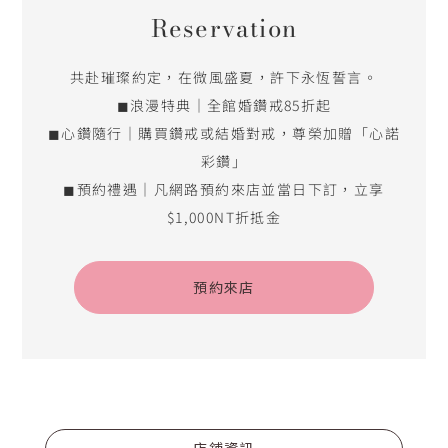
Reservation
共赴璀璨約定，在微風盛夏，許下永恆誓言。
◼浪漫特典｜全館婚鑽戒85折起
◼心鑽隨行｜購買鑽戒或結婚對戒，尊榮加贈「心諾
彩鑽」
◼預約禮遇｜凡網路預約來店並當日下訂，立享
$1,000NT折抵金
預約來店