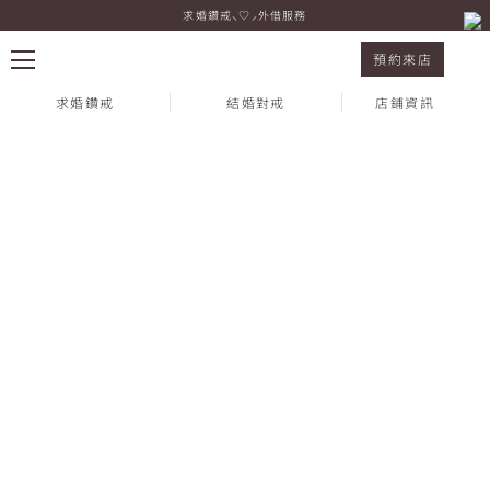
求婚鑽戒⸜♡⸝外借服務
Special Event ✧ 新竹店限定合影活動
預約來店
求婚鑽戒
結婚對戒
店鋪資訊
熱門搜尋：