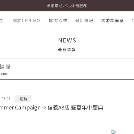
求婚鑽戒⸜♡⸝外借服務
念
關於I-PRIMO
顧客心聲
最新情報
求婚準備室
NEWS
最新情報
情報
ation
.06.01
活動
mmer Campaign ✧ 信義A8店 盛夏年中慶典