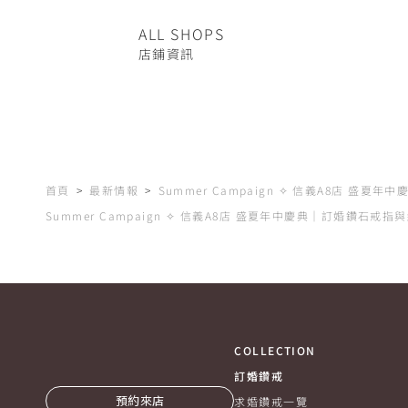
ALL SHOPS
店鋪資訊
首頁
最新情報
Summer Campaign ✧ 信義A8店 盛夏年中
Summer Campaign ✧ 信義A8店 盛夏年中慶典｜訂婚鑽石戒
COLLECTION
訂婚鑽戒
預約來店
求婚鑽戒一覽