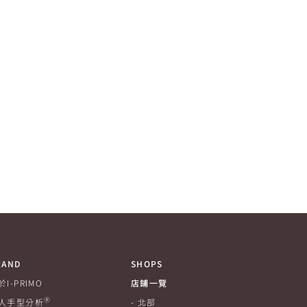
RAND
SHOPS
於I-PRIMO
店鋪一覽
Ⓡ
人手型分析
北部