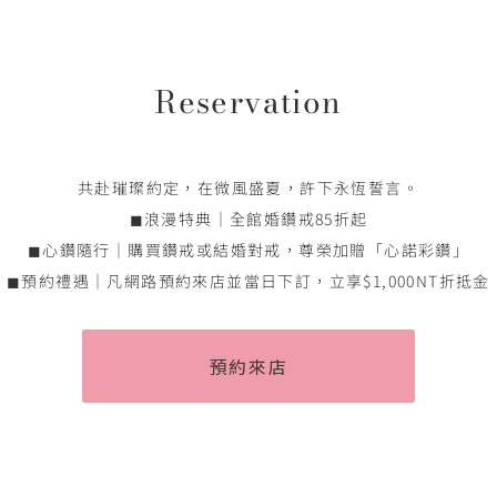
Reservation
共赴璀璨約定，在微風盛夏，許下永恆誓言。
◼浪漫特典｜全館婚鑽戒85折起
◼心鑽隨行｜購買鑽戒或結婚對戒，尊榮加贈「心諾彩鑽」
◼預約禮遇｜凡網路預約來店並當日下訂，立享$1,000NT折抵金
預約來店