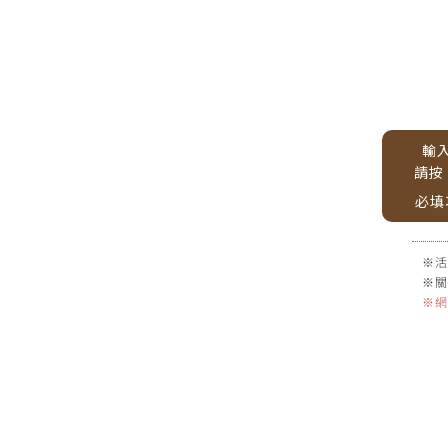
輸
請按
必填
※活
※關
※網