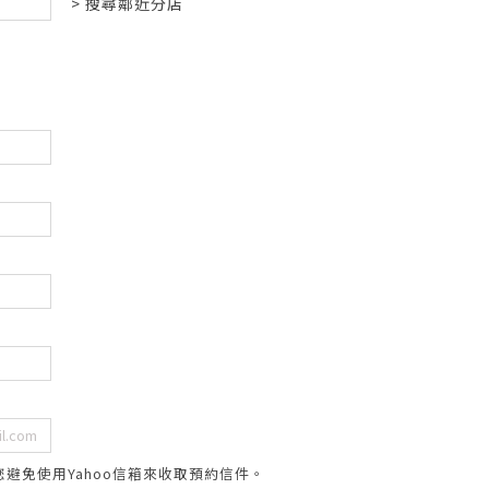
> 搜尋鄰近分店
您避免使用Yahoo信箱來收取預約信件。