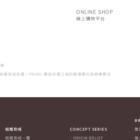
ONLINE SHOP
線上購物平台
慶典
指與結婚對戒首選 I-PRIMO 邂逅命運之戒的婚禮鑽石首飾專賣店
B
結婚對戒
CONCEPT SERIES
關
結婚對戒一覽
ORIGIN BELIEF
個