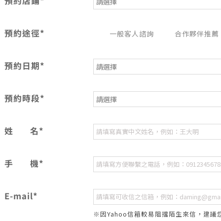
預約店鋪*
預約途徑*
一般客人諮詢
合作夥伴推薦
預約日期*
預約時段*
姓
名*
手
機*
E-mail*
※因Yahoo信箱較易阻擋陌生來信，建議