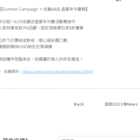
【Summer Campaign ✧ 信義A8店 盛夏年中慶典】
即日起～6/25信義店盛夏年中慶活動實施中
人氣特惠戒款3%回饋，限定頂級裸石享8折優惠
立約下訂鑽戒或對戒，贈心諾彩鑽乙顆
滿額即贈BRUNO帕尼尼厚燒機
歡迎攜伴蒞臨來店，挑選屬於兩人的命定婚戒！
店鋪資訊：
https://www.iprimo.tw/shop/taipei/3.html
Back
回到2023年News