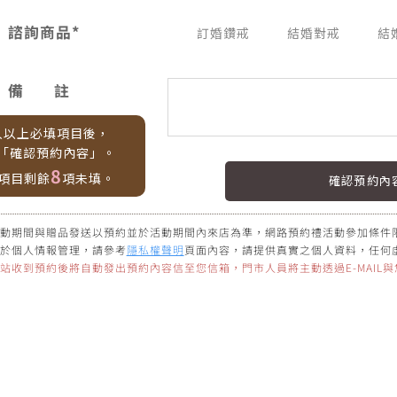
諮詢商品*
訂婚鑽戒
結婚對戒
結
備
註
入以上必填項目後，
「確認預約內容」。
8
項目剩餘
項未填。
動期間與贈品發送以預約並於活動期間內來店為準，網路預約禮活動參加條件
於個人情報管理，請參考
隱私權聲明
頁面內容，請提供真實之個人資料，任何
站收到預約後將自動發出預約內容信至您信箱，門市人員將主動透過E-MAIL