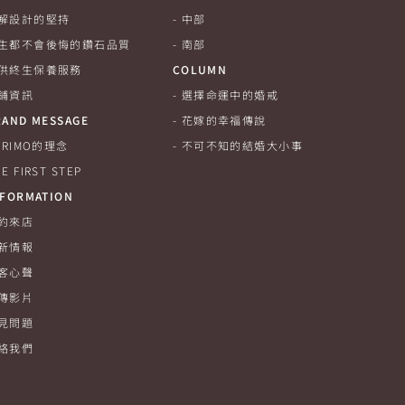
解設計的堅持
中部
生都不會後悔的鑽石品質
南部
供終生保養服務
COLUMN
鋪資訊
選擇命運中的婚戒
RAND MESSAGE
花嫁的幸福傳說
-PRIMO的理念
不可不知的結婚大小事
E FIRST STEP
NFORMATION
約來店
新情報
客心聲
傳影片
見問題
絡我們