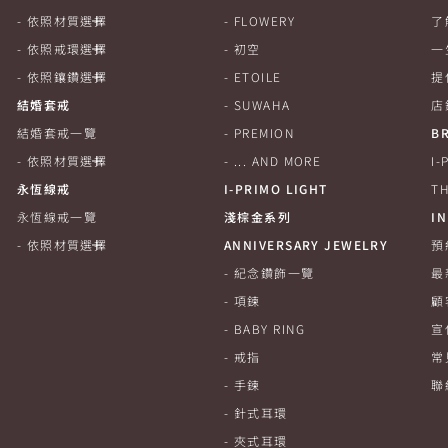
依照材質選擇
FLOWERY
了
依照戒環選擇
初空
一
依照鑲鑽選擇
ETOILE
提
結婚套戒
SUWAHA
店
結婚套戒一覽
PREMION
B
依照材質選擇
... AND MORE
I
永恆線戒
I-PRIMO LIGHT
TH
永恆線戒一覽
淺棕金系列
I
依照材質選擇
ANNIVERSARY JEWELRY
預
紀念鑽飾一覽
最
項鍊
顧
BABY RING
宣
戒指
常
手鍊
聯
針式耳環
夾式耳環