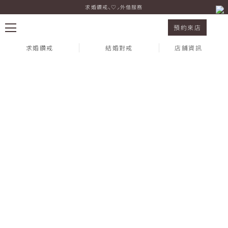
求婚鑽戒⸜♡⸝外借服務
Special Campaign ✧ 巨城店 SOGO年中慶新品
預約來店
求婚鑽戒
結婚對戒
店鋪資訊
熱門搜尋：