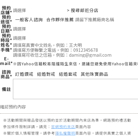
預約
> 搜尋鄰近分店
店鋪*
預約
一般客人諮詢
合作夥伴推薦
途徑*
預約
日期*
預約
時段*
姓
名*
手
機*
E-
mail*
※因Yahoo信箱較易阻擋陌生來信，建議您避免使用Yahoo信箱
諮詢
訂婚鑽戒
結婚對戒
結婚套戒
其他珠寶飾品
商品*
備
註
※活動期間與贈品發送以預約並於活動期間內來店為準，網路預約禮活動
參加條件限制詳請，請見：
官網預約來店
頁面內容
※關於個人情報管理，請參考
隱私權聲明
頁面內容，請提供真實之個人資