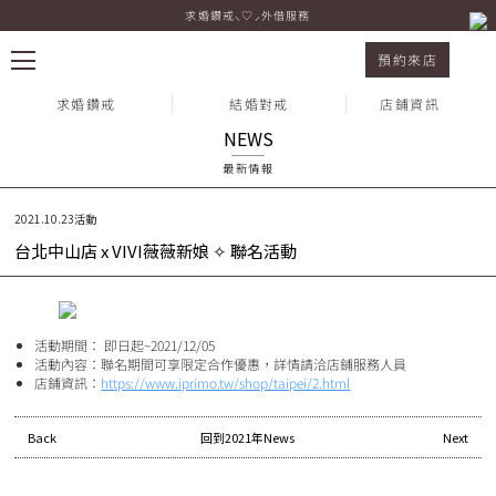
求婚鑽戒⸜♡⸝外借服務
台北中山店 x VIVI薇薇新娘 ✧ 聯名活動
預約來店
求婚鑽戒
結婚對戒
店鋪資訊
NEWS
最新情報
熱門搜尋：
2021.10.23
活動
台北中山店 x VIVI薇薇新娘 ✧ 聯名活動
活動期間： 即日起~2021/12/05
活動內容：聯名期間可享限定合作優惠，詳情請洽店鋪服務人員
店鋪資訊：
https://www.iprimo.tw/shop/taipei/2.html
Back
回到2021年News
Next