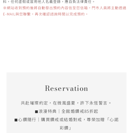
料，任何虛假或冒用他人名義登錄，應自負法律責任。
※網站收到預約後將自動發出預約內容信至您信箱，門市人員將主動透過
E-MAIL與您聯繫，再次確認諮詢時間以完成預約。
Reservation
共赴璀璨約定，在微風盛夏，許下永恆誓言。
◼浪漫特典｜全館婚鑽戒85折起
◼心鑽隨行｜購買鑽戒或結婚對戒，尊榮加贈「心諾
彩鑽」