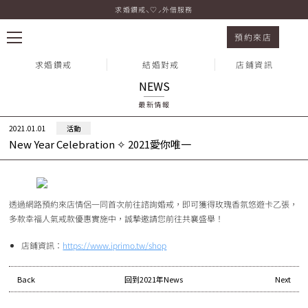
求婚鑽戒⸜♡⸝外借服務
New Year Celebration ✧ 2021愛你唯一
預約來店
求婚鑽戒
結婚對戒
店鋪資訊
NEWS
最新情報
熱門搜尋：
2021.01.01
活動
New Year Celebration ✧ 2021愛你唯一
透過網路預約來店情侶一同首次前往諮詢婚戒，即可獲得玫瑰香氛悠遊卡乙張，
多款幸福人氣戒款優惠實施中，誠摯邀請您前往共襄盛舉！
店鋪資訊：
https://www.iprimo.tw/shop
Back
回到2021年News
Next