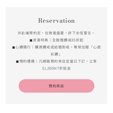
Reservation
共赴璀璨約定，在微風盛夏，許下永恆誓言。
◼浪漫特典｜全館婚鑽戒85折起
◼心鑽隨行｜購買鑽戒或結婚對戒，尊榮加贈「心諾
彩鑽」
◼預約禮遇｜凡網路預約來店並當日下訂，立享
$1,000NT折抵金
預約來店