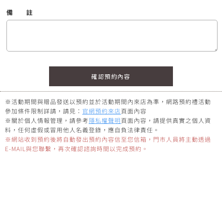
備
註
※活動期間與贈品發送以預約並於活動期間內來店為準，網路預約禮活動
參加條件限制詳請，請見：
官網預約來店
頁面內容
※關於個人情報管理，請參考
隱私權聲明
頁面內容，請提供真實之個人資
料，任何虛假或冒用他人名義登錄，應自負法律責任。
※網站收到預約後將自動發出預約內容信至您信箱，門市人員將主動透過
E-MAIL與您聯繫，再次確認諮詢時間以完成預約。