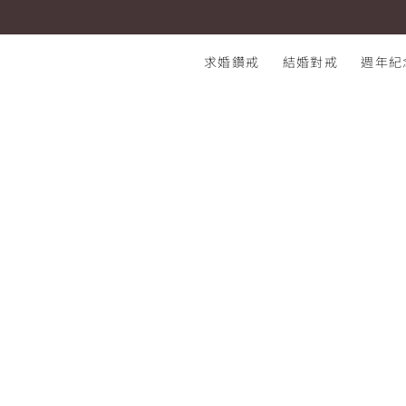
3.1 Be My Valentine ✧ 忠孝店情人節限定活動
I-PRIMO：結婚鑽石戒指專賣店
求婚鑽戒
結婚對戒
週年紀
熱門搜尋：