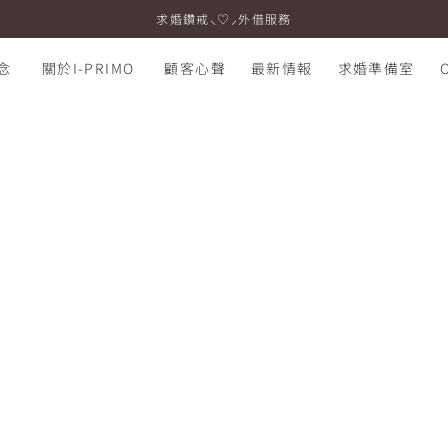
求婚鑽戒⸜♡⸝外借服務
念
關於I-PRIMO
顧客心聲
最新情報
求婚準備室