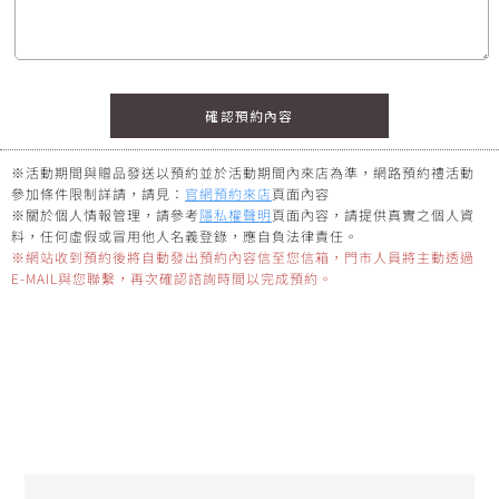
※活動期間與贈品發送以預約並於活動期間內來店為準，網路預約禮活動
參加條件限制詳請，請見：
官網預約來店
頁面內容
※關於個人情報管理，請參考
隱私權聲明
頁面內容，請提供真實之個人資
料，任何虛假或冒用他人名義登錄，應自負法律責任。
※網站收到預約後將自動發出預約內容信至您信箱，門市人員將主動透過
E-MAIL與您聯繫，再次確認諮詢時間以完成預約。