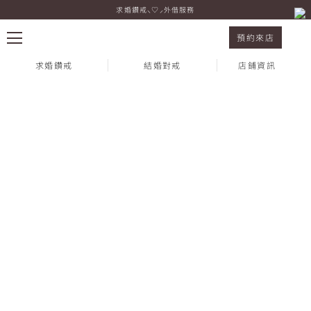
求婚鑽戒⸜♡⸝外借服務
9.5 週年慶預購活動實施中！
預約來店
求婚鑽戒
結婚對戒
店鋪資訊
熱門搜尋：