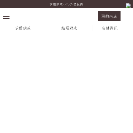
求婚鑽戒⸜♡⸝外借服務
12. 7 Sparkle Winter Campaign 浪漫冬季
預約來店
求婚鑽戒
結婚對戒
店鋪資訊
熱門搜尋：