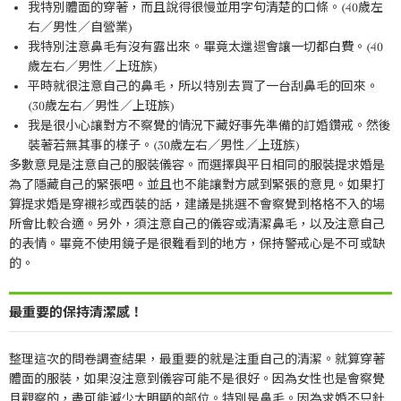
我特別體面的穿著，而且說得很慢並用字句清楚的口條。(40歲左
右／男性／自營業)
我特別注意鼻毛有沒有露出來。畢竟太邋遢會讓一切都白費。(40
歲左右／男性／上班族)
平時就很注意自己的鼻毛，所以特別去買了一台刮鼻毛的回來。
(30歲左右／男性／上班族)
我是很小心讓對方不察覺的情況下藏好事先準備的訂婚鑽戒。然後
裝著若無其事的樣子。(30歲左右／男性／上班族)
多數意見是注意自己的服裝儀容。而選擇與平日相同的服裝提求婚是
為了隱藏自己的緊張吧。並且也不能讓對方感到緊張的意見。如果打
算提求婚是穿襯衫或西裝的話，建議是挑選不會察覺到格格不入的場
所會比較合適。另外，須注意自己的儀容或清潔鼻毛，以及注意自己
的表情。畢竟不使用鏡子是很難看到的地方，保持警戒心是不可或缺
的。
最重要的保持清潔感！
整理這次的問卷調查結果，最重要的就是注重自己的清潔。就算穿著
體面的服裝，如果沒注意到儀容可能不是很好。因為女性也是會察覺
且觀察的，盡可能減少太明顯的部位。特別是鼻毛。因為求婚不只針