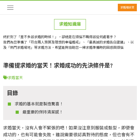
求婚相談室
求婚知識庫
終於到了「差不多該求婚的時候！」，卻總是在煩惱不曉得該從何處著手？
我們為您準備了「符合兩人預算及理想的幸福婚戒」、「最真誠的求婚告白建議」、以
及「熱門求婚場地」等求婚方法，希望能夠協助您一掃求婚準備時的困惑與煩惱
準備提求婚的當天！求婚成功的先決條件是?
求婚當天
目錄
求婚的基本就是製造驚喜！
最重要的保持清潔感！
求婚當天，沒有人會不緊張的吧！如果沒注意到服裝或髮型，即便會
成功的，也有可能會失敗。雖說需要很認真對待的態度，但也會有不