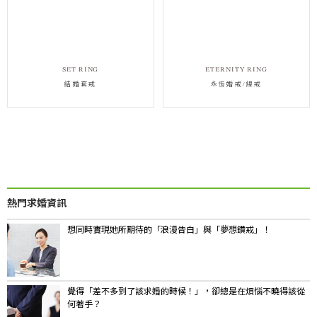
SET RING
ETERNITY RING
結婚套戒
永恆婚戒/線戒
facebook
twitter
l
熱門求婚資訊
想同時實現她所期待的「浪漫告白」與「夢想鑽戒」！
覺得「差不多到了該求婚的時候！」，卻總是在煩惱不曉得該從
何著手？